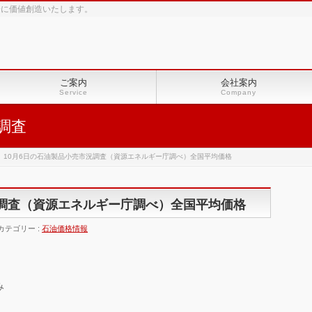
会に価値創造いたします。
ご案内
会社案内
Service
Company
調査
10月6日の石油製品小売市況調査（資源エネルギー庁調べ）全国平均価格
況調査（資源エネルギー庁調べ）全国平均価格
カテゴリー :
石油価格情報
み