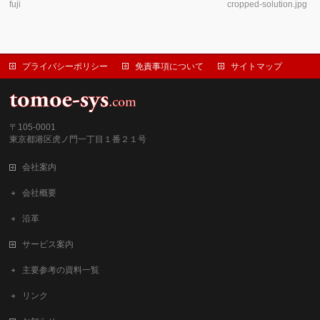
fuji
cropped-solution.jpg
プライバシーポリシー
免責事項について
サイトマップ
〒105-0001
東京都港区虎ノ門一丁目１番２１号
会社案内
会社概要
沿革
サービス案内
主要参考の資料一覧
リンク