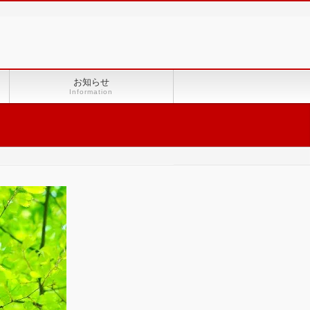
お知らせ
Information